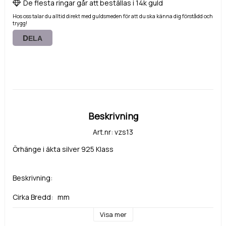
De flesta ringar går att beställas i 14k guld
Hos oss talar du alltid direkt med guldsmeden för att du ska känna dig förstådd och
trygg!
DELA
Beskrivning
Art.nr: vzs13
Örhänge i äkta silver 925 Klass
Beskrivning:
Cirka Bredd:   mm
Visa mer
Cirka  höjd :    mm