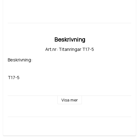
Beskrivning
Art.nr: Titanringar T17-5
Beskrivning:
T17-5
Material: Titan
Visa mer
Bredd: 5 mm
Sten: diamant eller cubic zirkonia Signity från Swarovski, 
storlek, antal, infattning enligt önskemål