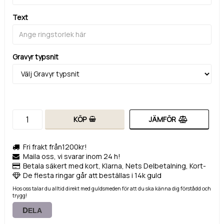
Text
Gravyr typsnit
KÖP
JÄMFÖR
Fri frakt från1200kr!
Maila oss, vi svarar inom 24 h!
Betala säkert med kort, Klarna, Nets Delbetalning, Kort-
De flesta ringar går att beställas i 14k guld
Hos oss talar du alltid direkt med guldsmeden för att du ska känna dig förstådd och
trygg!
DELA