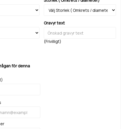
Storlek ( Omkrets / diameter)
Gravyr text
(Frivilligt)
frågan för denna
t)
s
mer