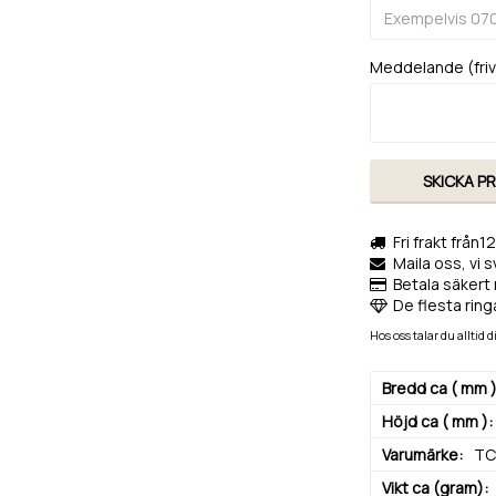
Meddelande (frivi
SKICKA P
Fri frakt från1
Maila oss, vi 
Betala säkert 
De flesta ringa
Hos oss talar du alltid
Bredd ca ( mm 
Höjd ca ( mm )
Varumärke
TC
Vikt ca (gram)