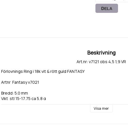
DELA
Beskrivning
Art.nr: v7121 obs 4,5 1,9 VR
Förlovnings Ring i 18k vit & rött guld FANTASY
Artnr  Fantasy v7021
Bredd: 5.0 mm
Vikt  stl 15-17,75 ca 5,8 g
Vikt  stl 18-23 ca 6,6 g 
Visa mer
Priset per styck.
lev tiden ca 3 till 6 dagar