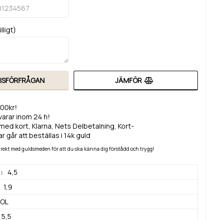
lligt)
RISFÖRFRÅGAN
JÄMFÖR
200kr!
svarar inom 24 h!
med kort, Klarna, Nets Delbetalning, Kort-
r går att beställas i 14k guld
 direkt med guldsmeden för att du ska känna dig förstådd och trygg!
)
4,5
1,9
OL
5,5