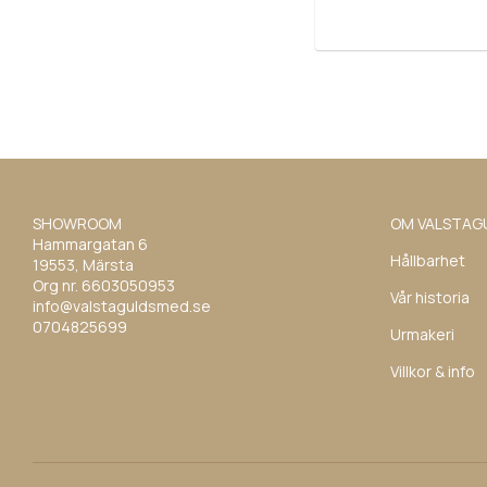
SHOWROOM
OM VALSTAG
Hammargatan 6
Hållbarhet
19553, Märsta
Org nr. 6603050953
Vår historia
info@valstaguldsmed.se
0704825699
Urmakeri
Villkor & info