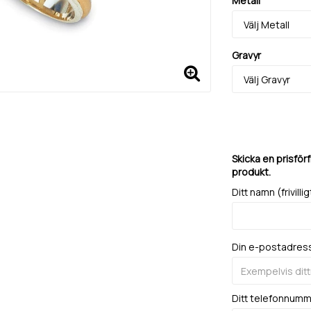
Metall
Gravyr
Skicka en prisför
produkt.
Ditt namn (frivillig
Din e-postadres
Ditt telefonnum