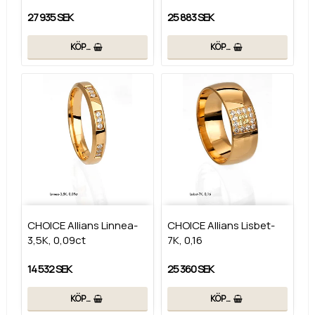
27 935 SEK
25 883 SEK
KÖP…
KÖP…
CHOICE Allians Linnea-
CHOICE Allians Lisbet-
3,5K, 0,09ct
7K, 0,16
14 532 SEK
25 360 SEK
KÖP…
KÖP…