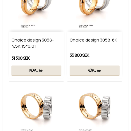
Choice design 3058-
Choice design 3058-6K
4,5K 15*0,01
35 800 SEK
31 300 SEK
KÖP…
KÖP…