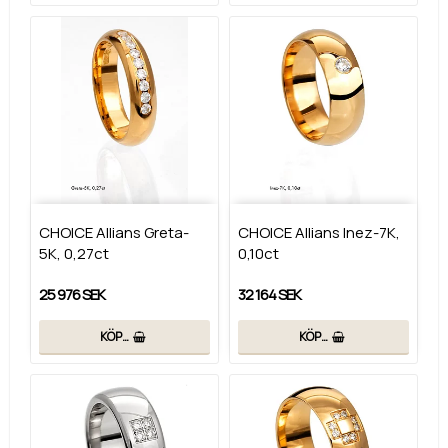
CHOICE Allians Greta-
CHOICE Allians Inez-7K,
5K, 0,27ct
0,10ct
25 976 SEK
32 164 SEK
KÖP…
KÖP…