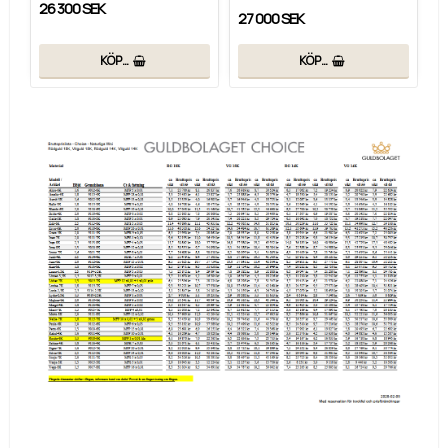
26 300 SEK
27 000 SEK
KÖP…
KÖP…