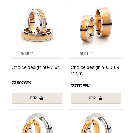
Choice design 4047-6K
Choice design 4050-6R
1*0,02
23 907 SEK
13 050 SEK
KÖP…
KÖP…