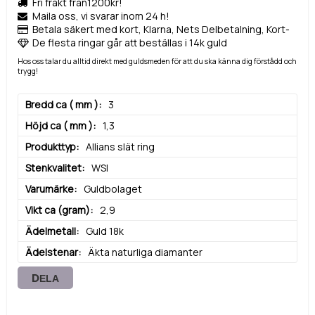
Fri frakt från1200kr!
Maila oss, vi svarar inom 24 h!
Betala säkert med kort, Klarna, Nets Delbetalning, Kort-
De flesta ringar går att beställas i 14k guld
Hos oss talar du alltid direkt med guldsmeden för att du ska känna dig förstådd och
trygg!
Bredd ca ( mm )
3
Höjd ca ( mm )
1,3
Produkttyp
Allians slät ring
Stenkvalitet
WSI
Varumärke
Guldbolaget
Vikt ca (gram)
2,9
Ädelmetall
Guld 18k
Ädelstenar
Äkta naturliga diamanter
DELA