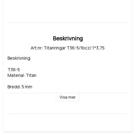
Beskrivning
Art.nr: Titanringar T36-5/1bcz/ 1*3,75
Beskrivning:
T36-5
Material: Titan
Bredd: 5 mm
Visa mer
Sten: diamant, annan ädelsten eller cubic zirkonia Signity 
från Swarovski 3,75 mm
T36-5
Material: Titan
Bredd: 5 mm
Sten: utan sten