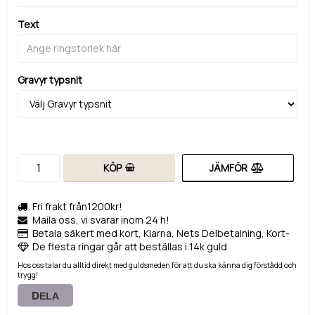
Text
Gravyr typsnit
KÖP
JÄMFÖR
Fri frakt från1200kr!
Maila oss, vi svarar inom 24 h!
Betala säkert med kort, Klarna, Nets Delbetalning, Kort-
De flesta ringar går att beställas i 14k guld
Hos oss talar du alltid direkt med guldsmeden för att du ska känna dig förstådd och
trygg!
DELA