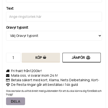
Text
Gravyr typsnit
KÖP
JÄMFÖR
Fri frakt från1200kr!
Maila oss, vi svarar inom 24 h!
Betala säkert med kort, Klarna, Nets Delbetalning, Kort-
De flesta ringar går att beställas i 14k guld
Hos oss talar du alltid direkt med guldsmeden för att du ska känna dig förstådd och
trygg!
DELA