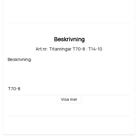
Beskrivning
Art.nr: Titanringar T70-8 : T14-10
Beskrivning:
T70-8
Material: Titan
Visa mer
Bredd: 8 mm
Sten: diamant eller cubic zirkonia Signity från Swarovski, 
storlek, antal, infattning enligt önskemål
T14-10