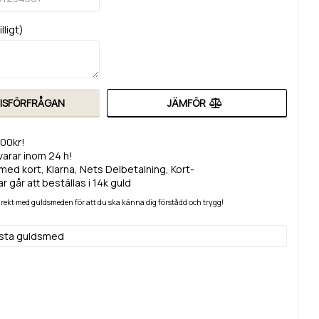
lligt)
RISFÖRFRÅGAN
JÄMFÖR
200kr!
svarar inom 24 h!
med kort, Klarna, Nets Delbetalning, Kort-
r går att beställas i 14k guld
 direkt med guldsmeden för att du ska känna dig förstådd och trygg!
lsta guldsmed