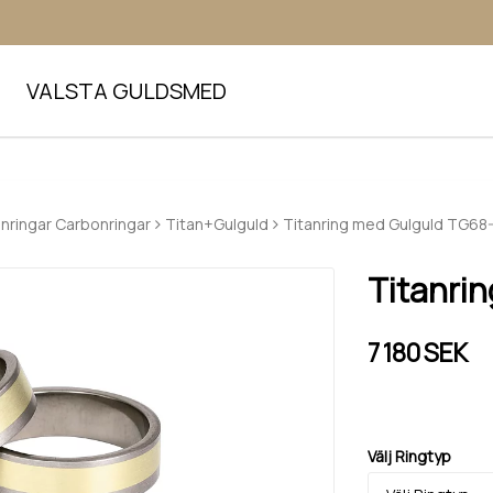
VALSTA GULDSMED
anringar Carbonringar
Titan+Gulguld
Titanring med Gulguld TG68
Titanri
7 180 SEK
Välj Ringtyp