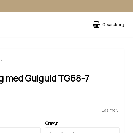
0
Varukorg
-7
ng med Gulguld TG68-7
Läs mer...
Gravyr