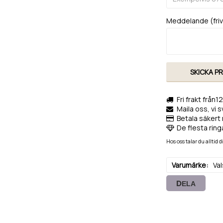
Meddelande (frivi
SKICKA P
Fri frakt från1
Maila oss, vi 
Betala säkert 
De flesta ringa
Hos oss talar du alltid
Varumärke
Va
DELA