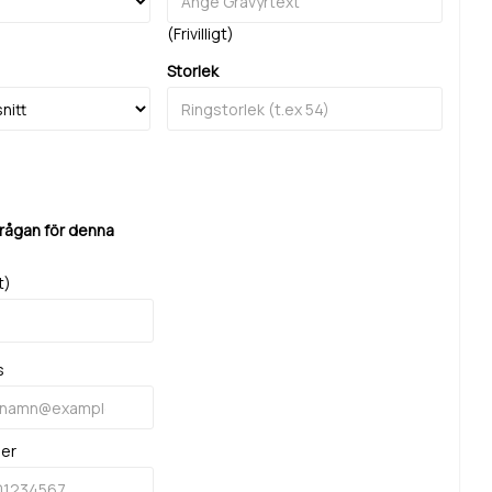
(Frivilligt)
Storlek
frågan för denna
t)
s
mer