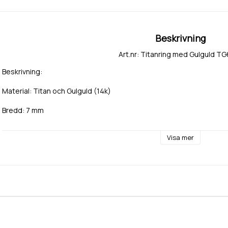
Beskrivning
Art.nr: Titanring med Gulguld T
Beskrivning:
Material: Titan och Gulguld (14k)
Bredd: 7 mm
Visa mer
Sten: Diamant eller cubic zirkonia Signity från Swarovski.
Storlek, antal stenar och infattning enligt önskemål