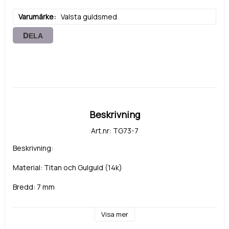
Varumärke
Valsta guldsmed
DELA
Beskrivning
Art.nr: TG73-7
Beskrivning:
Material: Titan och Gulguld (14k)
Bredd: 7 mm
Visa mer
Sten: Diamant eller cubic zirkonia Signity från Swarovski.