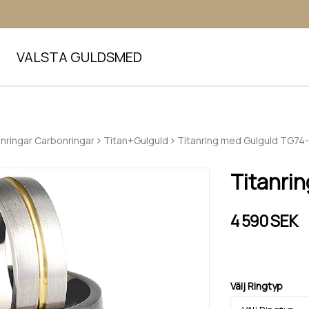
VALSTA GULDSMED
anringar Carbonringar
Titan+Gulguld
Titanring med Gulguld TG74
Titanri
4 590 SEK
Välj Ringtyp