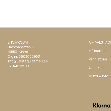
SHOWROOM
OM VALSTAG
Hammargatan 6
Hållbarhet
19553, Märsta
Org nr. 6603050953
Vår historia
info@valstaguldsmed.se
0704825699
Urmakeri
Villkor & info