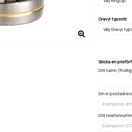
Gravyr typsnitt
Skicka en prisför
Ditt namn (frivillig
Din e-postadres
Ditt telefonnum