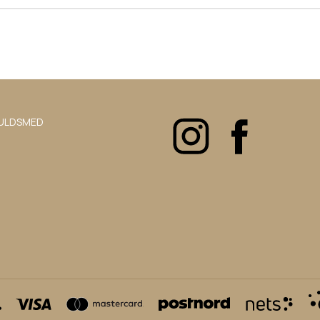
ULDSMED
Leverans ca 7 dagar