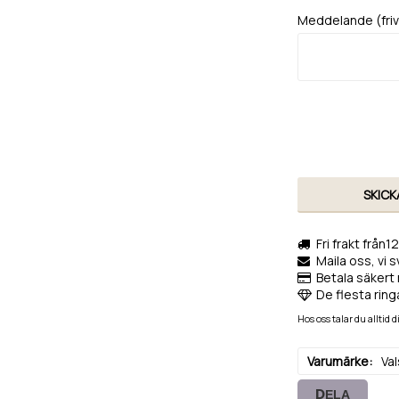
Meddelande (frivi
SKICK
Fri frakt från1
Maila oss, vi 
Betala säkert 
De flesta ringa
Hos oss talar du alltid
Varumärke
Va
DELA