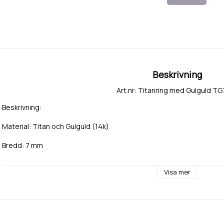
Beskrivning
Art.nr: Titanring med Gulguld T
Beskrivning:
Material: Titan och Gulguld (14k)
Bredd: 7 mm
Visa mer
Sten: Diamant eller cubic zirkonia Signity från Swarovski.
Storlek, antal stenar och infattning enligt önskemål