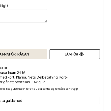
lligt)
A PRISFÖRFRÅGAN
JÄMFÖR
200kr!
svarar inom 24 h!
med kort, Klarna, Nets Delbetalning, Kort-
r går att beställas i 14k guld
 direkt med guldsmeden för att du ska känna dig förstådd och trygg!
lsta guldsmed