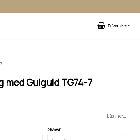
0
Varukorg
-7
ng med Gulguld TG74-7
Läs mer...
Gravyr