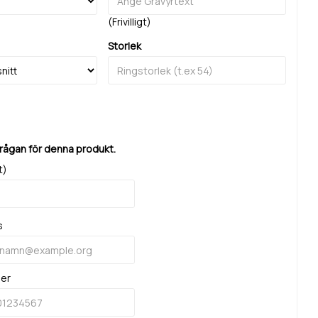
(Frivilligt)
Storlek
frågan för denna produkt.
t)
s
mer