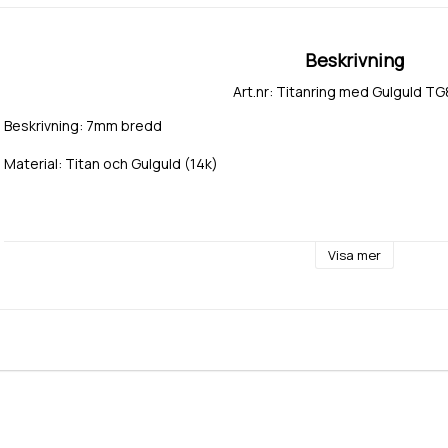
Beskrivning
Art.nr: Titanring med Gulguld T
Beskrivning: 7mm bredd
Material: Titan och Gulguld (14k)
Sten: Diamant eller cubic zirkonia Signity från Swarovski.
Visa mer
Storlek, antal stenar och infattning enligt önskemål