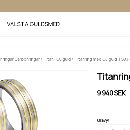
VALSTA GULDSMED
anringar Carbonringar
Titan+Gulguld
Titanring med Gulguld TG83
Titanri
9 940 SEK
Gravyr