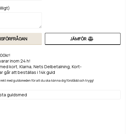
lligt)
RISFÖRFRÅGAN
JÄMFÖR
200kr!
svarar inom 24 h!
med kort, Klarna, Nets Delbetalning, Kort-
r går att beställas i 14k guld
 direkt med guldsmeden för att du ska känna dig förstådd och trygg!
lsta guldsmed