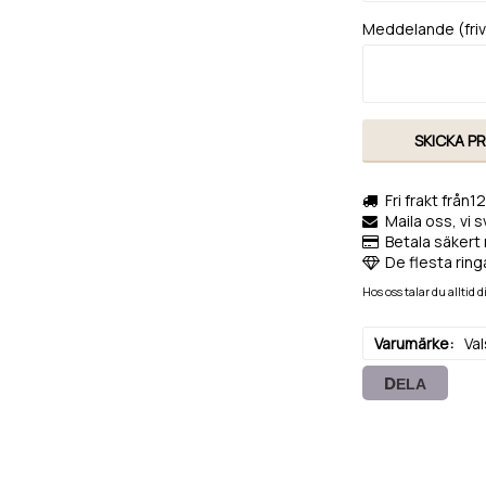
Meddelande (frivi
SKICKA P
Fri frakt från1
Maila oss, vi 
Betala säkert 
De flesta ringa
Hos oss talar du alltid
Varumärke
Va
DELA