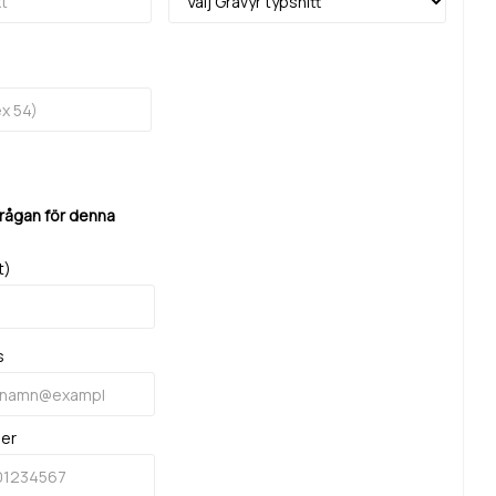
frågan för denna
t)
s
mer