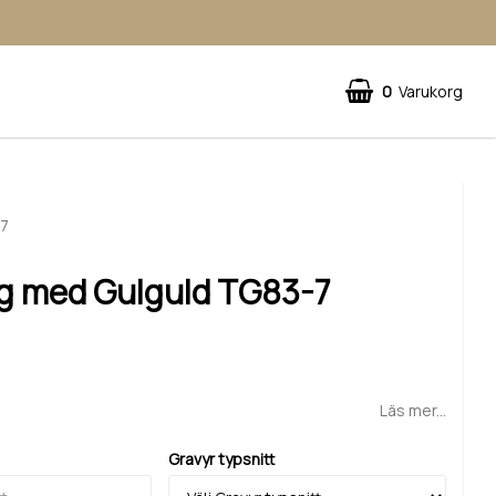
0
Varukorg
-7
ng med Gulguld TG83-7
Läs mer...
Gravyr typsnitt