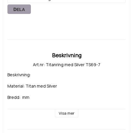
DELA
Beskrivning
Art.nr: Titanring med Silver TS69-7
Beskrivning:
Material: Titan med Silver
Bredd:  mm
Visa mer
Sten: Diamant eller cubik zirkonia Signity från Swarovski.
Storlek, antal stenar och infattning enligt önskemål.