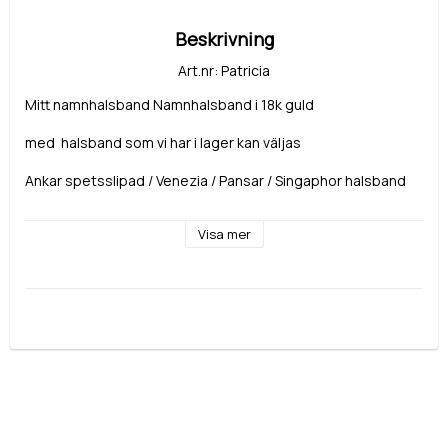
Beskrivning
Art.nr: Patricia
Mitt namnhalsband Namnhalsband i 18k guld
med  halsband som vi har i lager kan väljas 
Ankar spetsslipad / Venezia / Pansar / Singaphor halsband
pris: 5950 i 18k Guld
Visa mer
Beskrivning:
Bredd: 35 mm - 40mm
plåt ca 0,8 mm stadigt
vikt  totalt ca 3,5gr