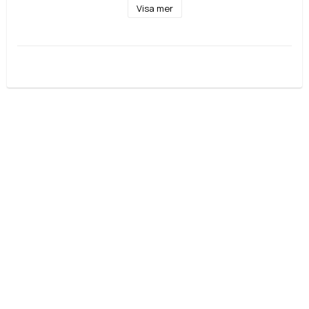
Visa mer
Metall: Guld / Vitt Guld
Vikt: 6,8g
Lev: 1-3 Dagar
Går att beställa i andra färger & bredder.