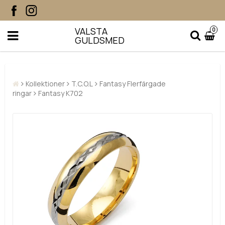
VALSTA
0
GULDSMED
Kollektioner
T.C.O.L
Fantasy Flerfärgade
ringar
Fantasy K702