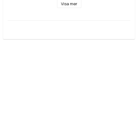
Visa mer
Lev: 1-3 Dagar
Går att beställa i andra färger & bredder. OBS: Bandet i 
mitten har alltid samma bredd