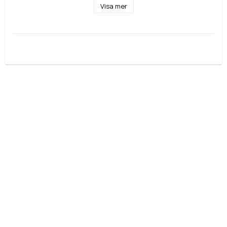
Visa mer
Vikt: 4,9g
Carat: 0,25ct TW/SI
Lev: 20 Dagar