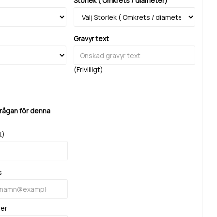
Storlek ( Omkrets / diameter)
Gravyr text
(Frivilligt)
frågan för denna
t)
s
mer