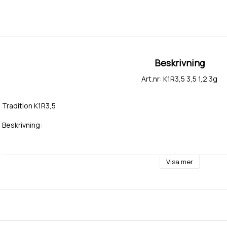
Beskrivning
Art.nr: K1R3,5 3,5 1,2 3g
Tradition K1R3,5
Beskrivning:
Art Nr: K1R3,5
Visa mer
Bredd: 3,5mm
Höjd: 1,3mm
Metall: Guld