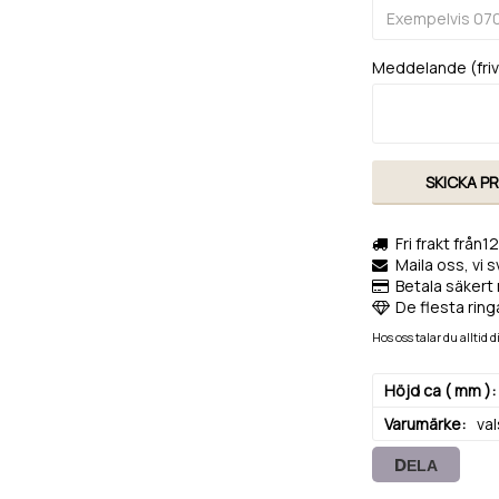
Meddelande (frivi
SKICKA P
Fri frakt från1
Maila oss, vi 
Betala säkert 
De flesta ringa
Hos oss talar du alltid
Höjd ca ( mm )
Varumärke
va
DELA