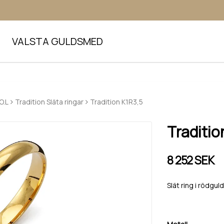
VALSTA GULDSMED
O.L
Tradition Släta ringar
Tradition K1R3,5
Traditio
8 252 SEK
Slät ring i rödgul