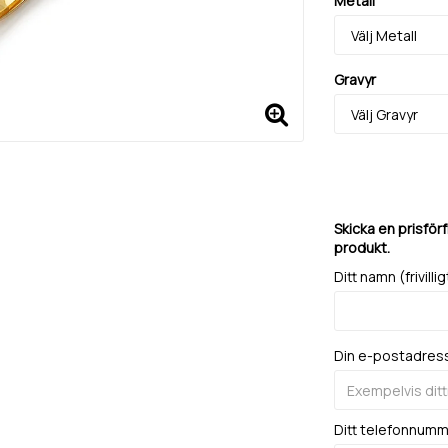
Metall
Gravyr
Skicka en prisför
produkt.
Ditt namn (frivillig
Din e-postadres
Ditt telefonnum