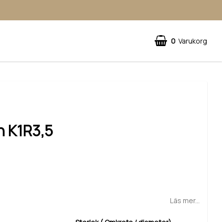
0
Varukorg
n K1R3,5
d
Läs mer...