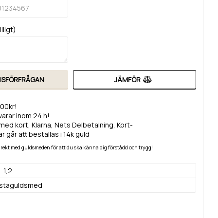
lligt)
RISFÖRFRÅGAN
JÄMFÖR
200kr!
svarar inom 24 h!
med kort, Klarna, Nets Delbetalning, Kort-
r går att beställas i 14k guld
 direkt med guldsmeden för att du ska känna dig förstådd och trygg!
1,2
lstaguldsmed